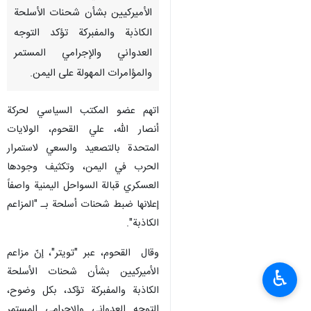
الأميركيين بشأن شحنات الأسلحة
الكاذبة والمفبركة تؤكد التوجه
العدواني والإجرامي المستمر
والمؤامرات المهولة على اليمن.
اتهم عضو المكتب السياسي لحركة
أنصار الله، علي القحوم، الولايات
المتحدة بالتصعيد والسعي لاستمرار
الحرب في اليمن، وتكثيف وجودها
العسكري قبالة السواحل اليمنية واصفاً
إعلانها ضبط شحنات أسلحة بـ "المزاعم
الكاذبة".
وقال القحوم، عبر "تويتر"، إنّ مزاعم
الأميركيين بشأن شحنات الأسلحة
♿︎
الكاذبة والمفبركة تؤكد، بكل وضوح،
التوجه العدواني والإجرامي المستمر