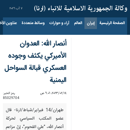
٧ آب ٢٠٢٦
الصفحة الرئيسية
إيران
العالم
آراء و حوارات
وسائط متعددة
عناوين الأخب
أنصار الله: العدوان
الأميركي يكثف وجوده
العسكري قبالة السواحل
اليمنية
١٤‏/٠٢‏/٢٠٢٣، ٩:٠٦ ص
رمز الخبر:
85029704
طهران/14 فبرایر/شباط/ارنا- قال
عضو المكتب السياسي لحركة
أنصار الله، "علي القحوم"، إنّ مزاعم