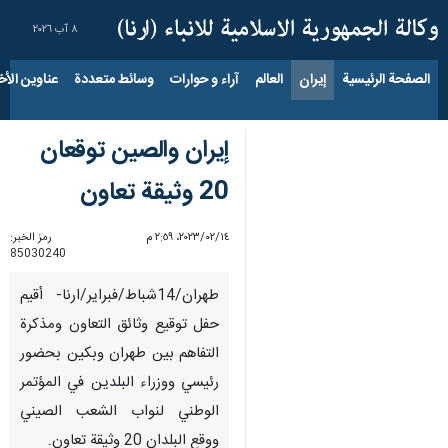
٨ آب ٢٠٢٦
الصفحة الرئيسية
إيران
العالم
آراء و حوارات
وسائط متعددة
عناوين الأخب
إيران والصين توقعان
20 وثيقة تعاون
١٤‏/٠٢‏/٢٠٢٣، ٢:٥٩ م
رمز الخبر:
85030240
طهران/14شباط/فبراير/ارنا- أقيم
حفل توقيع وثائق التعاون ومذكرة
التفاهم بين طهران وبكين بحضور
رئيسي ووزراء البلدين في المؤتمر
الوطني لنواب الشعب الصيني
ووقع البلدان 20 وثيقة تعاون.