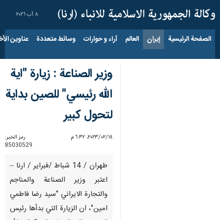
٨ آب ٢٠٢٦
الصفحة الرئيسية
إيران
العالم
آراء و حوارات
وسائط متعددة
عناوين الأخب
وزير الصناعة : زيارة "اية
الله رئيسي" للصين بداية
لتحول كبير
١٤‏/٠٢‏/٢٠٢٣، ٦:٣٢ م
رمز الخبر:
85030529
طهران / 14 شباط /فبراير / ارنا –
اعتبر وزير الصناعة والمناجم
والتجارة الايراني "سيد رضا فاطمي
امين"، ان الزيارة التي بدأها رئيس