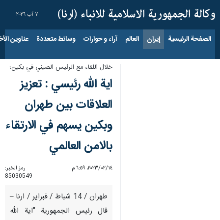
٧ آب ٢٠٢٦
الصفحة الرئيسية
إيران
العالم
آراء و حوارات
وسائط متعددة
عناوين الأخب
خلال اللقاء مع الرئيس الصيني في بكين؛
اية الله رئيسي : تعزيز
العلاقات بين طهران
وبكين يسهم في الارتقاء
بالامن العالمي
١٤‏/٠٢‏/٢٠٢٣، ٦:٥٩ م
رمز الخبر:
85030549
طهران / 14 شباط / فبراير / ارنا –
قال رئيس الجمهورية "اية الله