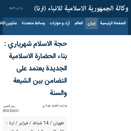
٨ آب ٢٠٢٦
الصفحة الرئيسية
إيران
العالم
آراء و حوارات
وسائط متعددة
عناوين الأخب
حجة الاسلام شهرياري :
بناء الحضارة الاسلامية
الجديدة يعتمد على
التضامن بين الشيعة
والسنة
١٤‏/٠٢‏/٢٠٢٣، ٩:٤٢ م
رمز الخبر:
85030651