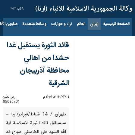
٩ آب ٢٠٢٦
الصفحة الرئيسية
إيران
العالم
آراء و حوارات
وسائط متعددة
عناوين الأخب
قائد الثورة يستقبل غدا
حشدا من اهالي
محافظة آذربيجان
الشرقية
١٤‏/٠٢‏/٢٠٢٣، ١١:٥١ م
رمز الخبر:
85030701
طهران / 14 شباط/فبراير/ارنا –
سيستقبل قائد الثورة الاسلامية آية
الله السيد علي الخامنئي صباح غد