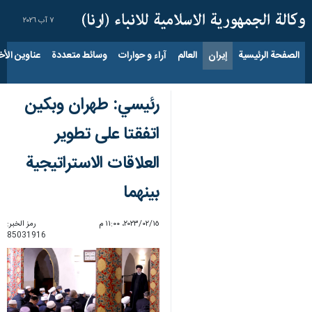
٧ آب ٢٠٢٦
الصفحة الرئيسية
إيران
العالم
آراء و حوارات
وسائط متعددة
عناوين الأخب
رئيسي: طهران وبكين
اتفقتا على تطوير
العلاقات الاستراتيجية
بينهما
١٥‏/٠٢‏/٢٠٢٣، ١١:٠٠ م
رمز الخبر:
85031916