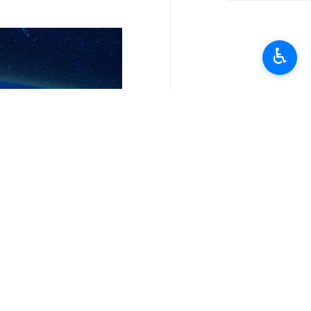
♿︎
تعليقك