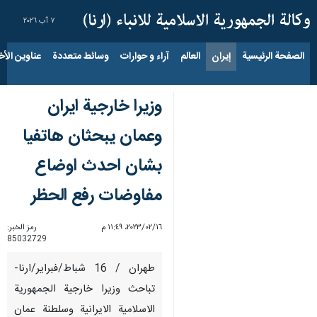
٧ آب ٢٠٢٦
الصفحة الرئيسية
إيران
العالم
آراء و حوارات
وسائط متعددة
عناوين الأخب
وزيرا خارجية ايران
وعمان يبحثان هاتفيا
بشان احدث اوضاع
مفاوضات رفع الحظر
١٦‏/٠٢‏/٢٠٢٣، ١١:٤٩ م
رمز الخبر:
85032729
طهران / 16 شباط/فبراير/ارنا-
تباحث وزيرا خارجية الجمهورية
الاسلامية الايرانية وسلطنة عمان