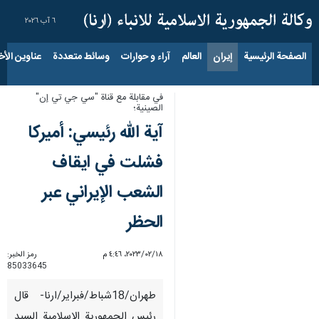
٦ آب ٢٠٢٦
الصفحة الرئيسية
إيران
العالم
آراء و حوارات
وسائط متعددة
عناوين الأخب
في مقابلة مع قناة "سي جي تي إن"
الصينية؛
آیة الله رئيسي: أميركا
فشلت في ايقاف
الشعب الإيراني عبر
الحظر
١٨‏/٠٢‏/٢٠٢٣، ٤:٤٦ م
رمز الخبر:
85033645
طهران/18شباط/فبراير/ارنا- قال
رئيس الجمهورية الاسلامية السيد