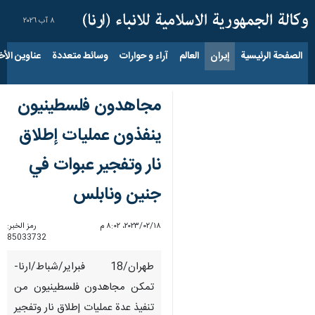
٨ آب ٢٠٢٦
الصفحة الرئيسية
إيران
العالم
آراء و حوارات
وسائط متعددة
عناوين الأخب
مجاهدون فلسطينيون
ينفذون عمليات إطلاق
نار وتفجير عبوات في
جنين ونابلس
١٨‏/٠٢‏/٢٠٢٣، ٨:٠٢ م
رمز الخبر:
85033732
طهران/18 فبرایر/شباط/ارنا-
تمكن مجاهدون فلسطينيون من
تنفيذ عدة عمليات إطلاق نار وتفجير