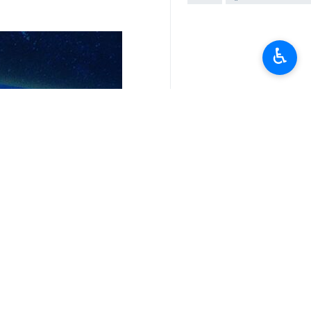
♿︎
تعليقك