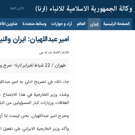
٩ آب ٢٠٢٦
الصفحة الرئيسية
إيران
العالم
آراء و حوارات
وسائط متعددة
عناوين الأخب
امير عبداللهيان: ايران وا
٢٢‏/٠٢‏/٢٠٢٣، ١٢:٠٨ ص
طهران / 22 شباط/فبراير/ارنا- صرح وزير الخارجية الايراني حسين امير عبداللهيان بان الجمهورية الاسلامية الايرانية والنيجر تمتلكان طاقات متنوعة لتطوير العلاقات بينهما.
جاء ذلك في تصريح ادلى به امير عبداللهي
وشدد وزير الخارجية في هذا الاجتماع عل
العلاقات وزيارات كبار المسؤولين من ال
وصرح امير عبداللهيان: نحن ليست لنا أي 
وأكد وزير الخارجية الايراني على تفعيل ا