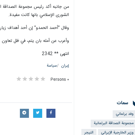
من جانبه أكد رئيس مجموعة الصداقة البرل
الشورى الإسلامي بانها كانت مفيدة.
وقال "أحمد الحمدو" إن أحد أهداف زيارة 
وأعرب عن أمله بان يتم، في ظل تعاون بر
انتهى ** 2342
إيران
سياسة
٠ Persons
سمات
وفد برلماني
مجموعة الصداقة البرلمانية
وزير الخارجية الإيراني
النيجر