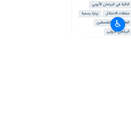
النائبة في البرلمان الأروبي
سلطات الاحتلال
زيارة رسمية
♿︎
العلاقات مع الفلسطين
البرلمان الاروبی
الاراضي الفلسطينية المحتلة
تعليقك
محمد اشتيه
آنا ميراندا