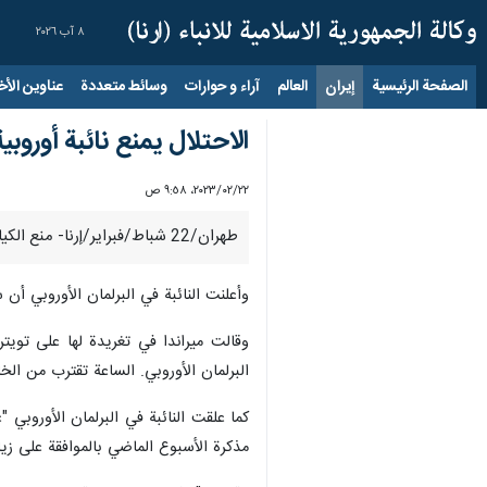
٨ آب ٢٠٢٦
الصفحة الرئيسية
إيران
العالم
آراء و حوارات
وسائط متعددة
عناوين الأخب
الاحتلال یمنع نائبة أوروب
٢٢‏/٠٢‏/٢٠٢٣، ٩:٥٨ ص
طهران/22 شباط/فبراير/إرنا- منع الكيان الصهيوني دخول النائبة في البرلمان الأوروبي "آنا ميراندا"، ضمن زيارة رسمية لوفد من البرلمان الأوروبي إلى الأراضي الفلسطينية المحتلة.
وأعلنت النائبة في البرلمان الأوروبي أن
البرلمان الأوروبي. الساعة تقترب من ال
كما علقت النائبة في البرلمان الأوروبي 
مذكرة الأسبوع الماضي بالموافقة على زيار