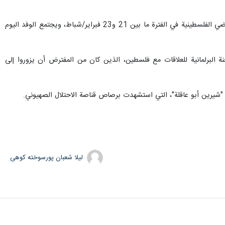
يذكر أن يزور وفد أعضاء البرلمان الأوروبي برئاسة عضو البرلمان الأوروبي للعلاقات مع فلسطين "مارغريت أوكين"، الأراضي الفلسطينية في الفترة ما بين 21 و23 فبراير/شباط، ويجتمع الوفد اليوم
ة البرلمانية للعلاقات مع فلسطين، الذين كان من المفترض أن يزوروا إلى
ة "شيرين أبو عاقلة"، التي استشهدت برصاص قناصة الاحتلال الصهيوني.
لیلا شعبان پورسوخته کوهی