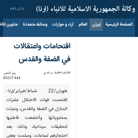
٧ آب ٢٠٢٦
الصفحة الرئيسية
إيران
العالم
آراء و حوارات
وسائط متعددة
عناوين الأخب
اقتحامات واعتقالات
في الضفة والقدس
٢٢‏/٠٢‏/٢٠٢٣، ١٢:١٠ م
رمز الخبر:
85037444
طهران/22 شباط/فبراير/إرنا-
اقتحمت قوات الاحتلال عشرات
المنازل في الضفة والقدس، وعبثت
بمحتوياتها وأخضعت قاطنيها
لتحقيقات ميدانية، وذلك بعد
احتجازهم لساعات، وسلمت بعض