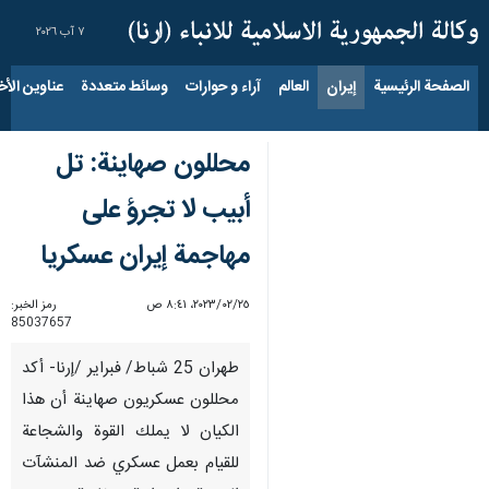
٧ آب ٢٠٢٦
الصفحة الرئيسية
إيران
العالم
آراء و حوارات
وسائط متعددة
عناوين الأخب
محللون صهاینة: تل
أبيب لا تجرؤ على
مهاجمة إيران عسكريا
٢٥‏/٠٢‏/٢٠٢٣، ٨:٤١ ص
رمز الخبر:
85037657
طهران 25 شباط/ فبراير /إرنا- أكد
محللون عسكريون صهاينة أن هذا
الكيان لا يملك القوة والشجاعة
للقيام بعمل عسكري ضد المنشآت