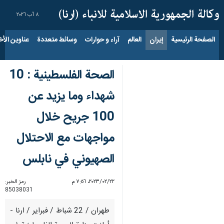
٨ آب ٢٠٢٦
الصفحة الرئيسية
إيران
العالم
آراء و حوارات
وسائط متعددة
عناوين الأخب
الصحة الفلسطينية : 10
شهداء وما يزيد عن
100 جريح خلال
مواجهات مع الاحتلال
الصهيوني في نابلس
٢٢‏/٠٢‏/٢٠٢٣، ٧:٥٦ م
رمز الخبر:
85038031
طهران / 22 شباط / فبراير / ارنا -