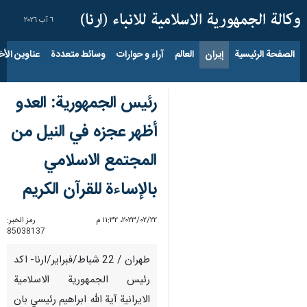
٦ آب ٢٠٢٦
الصفحة الرئيسية
إيران
العالم
آراء و حوارات
وسائط متعددة
عناوين الأخب
رئيس الجمهورية: العدو
أظهر عجزه في النيل من
المجتمع الاسلامي
بالإساءة للقرآن الكريم
٢٢‏/٠٢‏/٢٠٢٣، ١١:٣٢ م
رمز الخبر:
85038137
طهران / 22 شباط/فبراير/ارنا- اكد
رئيس الجمهورية الاسلامية
الايرانية آية الله ابراهيم رئيسي بان