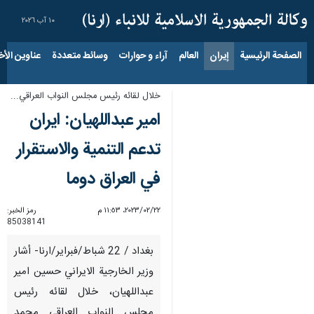
١٠ آب ٢٠٢٦
الصفحة الرئيسية
إيران
العالم
آراء و حوارات
وسائط متعددة
عناوين الأخب
خلال لقائه رئيس مجلس النواب العراقي...
امير عبداللهيان: ايران
تدعم التنمية والاستقرار
في العراق دوما
٢٢‏/٠٢‏/٢٠٢٣، ١١:٥٣ م
رمز الخبر:
85038141
بغداد / 22 شباط/فبراير/ارنا- أشار
وزير الخارجية الايراني حسين امير
عبداللهيان، خلال لقائه رئيس
مجلس النواب العراقي محمد