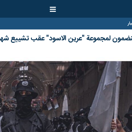
ار
ينضمون لمجموعة "عرين الاسود" عقب تشييع شهد