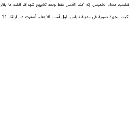
ء الخميس، إنه "منذ الأمس فقط وبعد تشييع شهدائنا انضم ما يقارب 50 مقاتلا جديدا للمجموع
ينة نابلس، اول أمس الأربعاء، أسفرت عن ارتقاء 11 شهيدا فلسطينيًا وإصابة اكثر من مائة آخرين بينهم حالات خطرة.