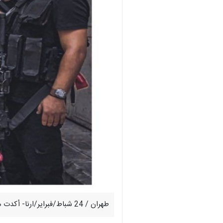
طهران / 24 شباط/فبراير/ارنا- أكدت مجموعة "عرين الأسود"، أن عشرات المقاتلين انضموا إلى صفوفهم عقب تشييع شهداء المجزرة التي نفذها الاحتلال في نابلس.