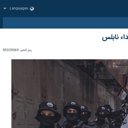
اء نابلس
رمز الخبر:
85039069