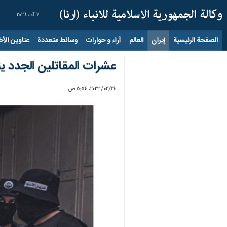
٧ آب ٢٠٢٦
الصفحة الرئيسية
إيران
العالم
آراء و حوارات
وسائط متعددة
عناوين الأخب
عشرات المقاتلين الجدد 
٢٤‏/٠٢‏/٢٠٢٣، ٥:٥٤ ص