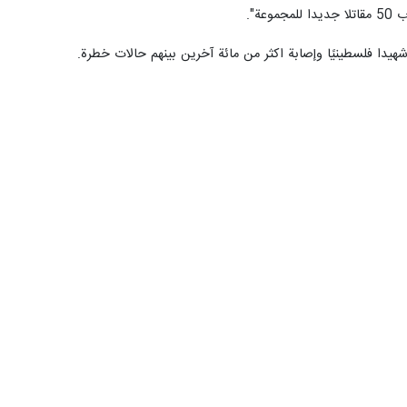
ة".
جعفر مشکین فام