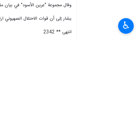
وقال مجموعة "عرين الأسود" في بيان مقتضب، مسا
يشار إلى أن قوات الاحتلال الصهيوني ارتكبت مجزرة دموية في مد
♿︎
انتهى ** 2342
إيران
سياسة
٠ Persons
سمات
تشييع شهداء
مقاتلين جدد
عرين الأسود
نابلس