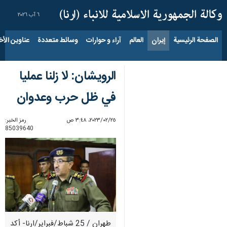
٦ آب ٢٠٢٦
الصفحة الرئيسية
إيران
العالم
آراء و حوارات
وسائط متعددة
عناوين الأخب
الرويشان: لا زلنا عمليا
في ظل حرب وعدوان
٢٥‏/٠٢‏/٢٠٢٣، ٣:٤٨ ص
رمز الخبر:
85039640
طهران / 25 شباط/فبراير/ارنا- أكد