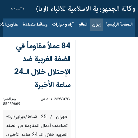
٦ آب ٢٠٢٦
الصفحة الرئيسية
إيران
العالم
آراء و حوارات
وسائط متعددة
عناوين الأخب
84 عملاً مقاوماً في
الضفة الغربية ضد
الإحتلال خلال الـ24
ساعة الأخيرة
٢٥‏/٠٢‏/٢٠٢٣، ٨:١٧ ص
رمز الخبر:
85039669
طهران / 25 شباط/فبراير/ارنا-
تصاعدت أعمال المقاومة في الضفة
الغربية خلال الـ 24 ساعة الأخيرة،