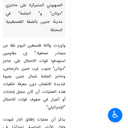
الصهيوني المتمركزة على حاجزي
"دوتان" و" الجلمة" في
مدينة جنين بالضفة الفلسطينية
المحتلة
واوردت وكالة فلسطين اليوم نقلا عن
مصادر صحفية:" إن مقاومين
استهدفوا قوات الاحتلال على حاجز
"دوتان" جنوب غرب جنين بالرصاص،
وحاجز الجلمة شمال جنين بعبوة
شديدة الانفجار، دون معرفة خلفيات
هذه العمليات، أن كان سجل إصابات
أو أضرار في صفوف قوات الاحتلال
"الإسرائيلي".
♿︎
يذكر أن عمليات إطلاق النار شهدت
خلال الأيام الماضية تصاعُدًا في