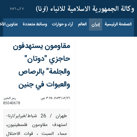
٧ آب ٢٠٢٦
الصفحة الرئيسية
إيران
العالم
آراء و حوارات
وسائط متعددة
عناوين الأخب
مقاومون يستهدفون
حاجزي "دوتان"
والجلمة" بالرصاص
والعبوات في جنين
٢٦‏/٠٢‏/٢٠٢٣، ٣:٢٥ ص
رمز الخبر:
85040678
طهران / 26 شباط/فبراير/ارنا-
استهدف مقاومون فلسطينيون،
مساء السبت ، قوات الاحتلال