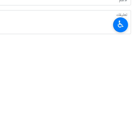
♿︎
أحدث الأخبار
2.8 مليون زائر عبروا حدود مهران لحد الان
٢٠٢٦-٠٨-٠٦ ٠٨:١٩
عبور 66 الف زائر غير ايراني لحدود مهران (غرب)
٢٠٢٦-٠٨-٠٦ ٠٨:٠٢
حركة العبور في منفذ مهران الحدودي سجلت رقما قياسيا عالميا