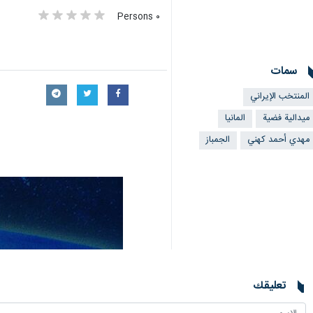
٠ Persons
سمات
المنتخب الإیراني
ميدالية فضية
المانیا
مهدي أحمد كهني
الجمباز
تعليقك