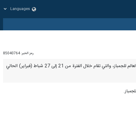
رمز الخبر:
85040764
طهران /26 شباط/فبراير/إرنا- أحرز لاعب الجمباز الايراني "مهدي أحمد كهني"، فضية جهاز الحلق ضمن بطولة كأس العالم للجمباز، والتي تقام خلال الفترة من 21 إلى 27 شباط (فبراير) الحالي