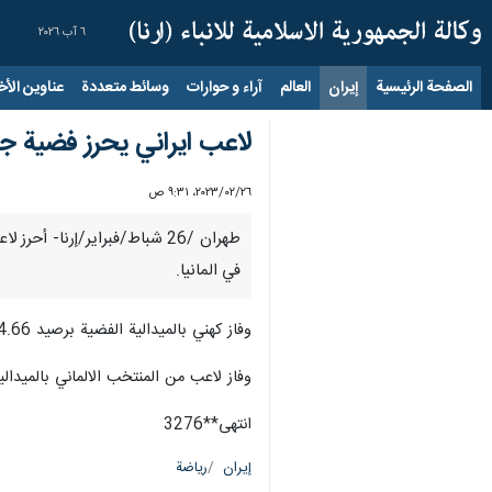
٦ آب ٢٠٢٦
الصفحة الرئيسية
إيران
العالم
آراء و حوارات
وسائط متعددة
عناوين الأخب
لاعب ايراني یحرز فضية جها
٢٦‏/٠٢‏/٢٠٢٣، ٩:٣١ ص
في المانيا.
وفاز كهني بالميدالية الفضية برصيد 14.66 نقطة واحتل المركز الثاني في منافسات جهاز الحلق ضمن بطولة كأس العالم للجمباز.
وفاز لاعب من المنتخب الالماني بالميدالية
انتهى**3276
إيران
رياضة