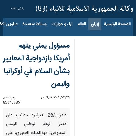
٩ آب ٢٠٢٦
الصفحة الرئيسية
إيران
العالم
آراء و حوارات
وسائط متعددة
عناوين الأخب
مسؤول يمني يتهم
أمريكا بازدواجية المعايير
بشأن السلام في أوكرانيا
واليمن
٢٦‏/٠٢‏/٢٠٢٣، ٩:٢٨ ص
رمز الخبر:
85040785
طهران/26 فبرایر/شباط/ارنا-علق
عضو الوفد الوطني اليمني
المفاوض، عبدالملك العجري، على