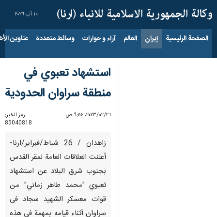
١٠ آب ٢٠٢٦
الصفحة الرئيسية
إيران
العالم
آراء و حوارات
وسائط متعددة
عناوين الأخب
استشهاد تعبوي في
منطقة سراوان الحدودية
٢٦‏/٠٢‏/٢٠٢٣، ٩:٥٤ ص
رمز الخبر:
85040818
زاهدان / 26 شباط/فبراير/ارنا-
أعلنت العلاقات العامة لمقر القدس
بجنوب شرق البلاد عن استشهاد
تعبوي "محمد طاهر زماني" من
قوات معسكر الشهيد سجاد فی
سراوان أثناء قيامه بمهمة في هذه