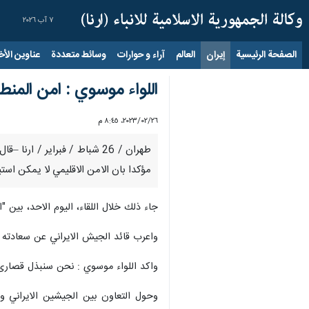
٧ آب ٢٠٢٦
الصفحة الرئيسية
إيران
العالم
آراء و حوارات
وسائط متعددة
عناوين الأخب
اللواء موسوي : امن المنط
٢٦‏/٠٢‏/٢٠٢٣، ٨:٤٥ م