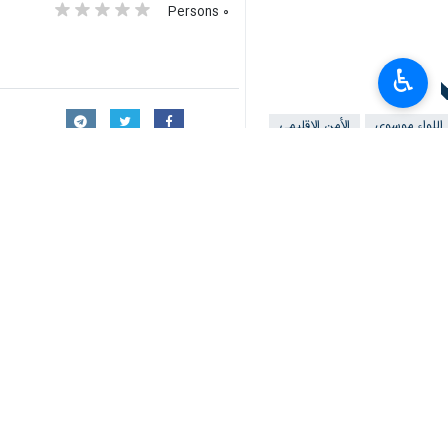
طهران / 26 شباط / فبراير / 
♿︎
مؤكدا بان الامن الاقليمي لا يمكن استي
جاء ذلك خلال اللقاء، اليوم الاحد، بين 
واعرب قائد الجيش الايراني عن سعادته بهذا
واكد اللواء موسوي : نحن سنبذل قصارى ج
التخرج، وهناك دفعة من 8 طلاب اخرين الذين يواصلون الدراسة في جامعة دافوس ايضا.
واعتبر اللواء موسوي، بان ايران تعتب
الارهاب.
وشدد اللواء موسوي، على ان "جميع محاولا
تربط بين قلوبنا ببعض، ونحن على استعد