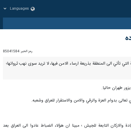
ده
رمز الخبر:
85041584