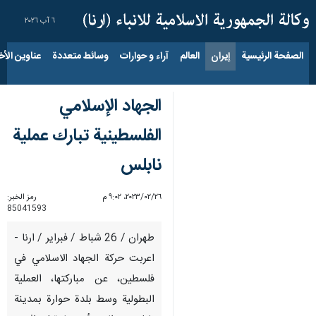
٦ آب ٢٠٢٦
الصفحة الرئيسية
إيران
العالم
آراء و حوارات
وسائط متعددة
عناوين الأخب
الجهاد الإسلامي
الفلسطينية تبارك عملية
نابلس
٢٦‏/٠٢‏/٢٠٢٣، ٩:٠٢ م
رمز الخبر:
85041593
طهران / 26 شباط / فبراير / ارنا -
اعربت حركة الجهاد الاسلامي في
فلسطين، عن مباركتها، العملية
البطولية وسط بلدة حوارة بمدينة