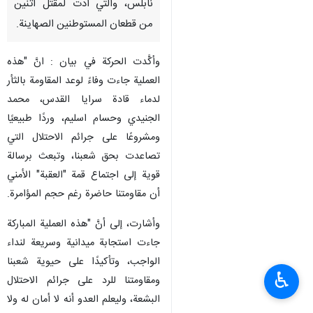
نابلس، والتي أدت لمقتل اثنين
من قطعان المستوطنين الصهاينة.
وأكَّدت الحركة في بيان : انَّ "هذه
العملية جاءت وفاءً لوعد المقاومة بالثأر
لدماء قادة سرايا القدس، محمد
الجنيدي وحسام اسليم، وردًا طبيعيًا
ومشروعًا على جرائم الاحتلال التي
تصاعدت بحق شعبنا، وتبعث برسالة
قوية إلى اجتماع قمة "العقبة" الأمني
أن مقاومتنا حاضرة رغم حجم المؤامرة.
وأشارت، إلى أنَّ "هذه العملية المباركة
جاءت استجابة ميدانية وسريعة لنداء
الواجب، وتأكيدًا على حيوية شعبنا
♿︎
ومقاومتنا للرد على جرائم الاحتلال
البشعة، وليعلم العدو أنه لا أمان له ولا