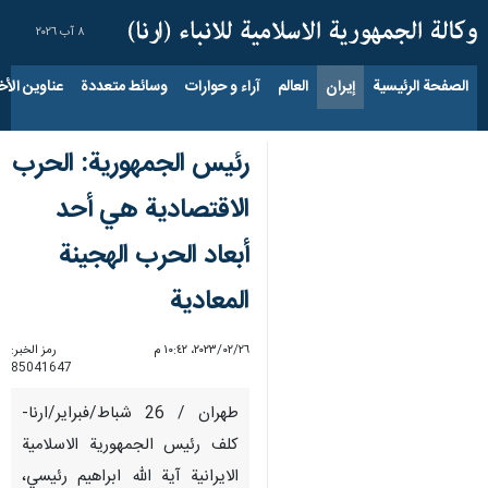
٨ آب ٢٠٢٦
الصفحة الرئيسية
إيران
العالم
آراء و حوارات
وسائط متعددة
عناوين الأخب
رئيس الجمهورية: الحرب
الاقتصادية هي أحد
أبعاد الحرب الهجينة
المعادية
٢٦‏/٠٢‏/٢٠٢٣، ١٠:٤٢ م
رمز الخبر:
85041647
طهران / 26 شباط/فبراير/ارنا-
كلف رئيس الجمهورية الاسلامية
الايرانية آية الله ابراهيم رئيسي،