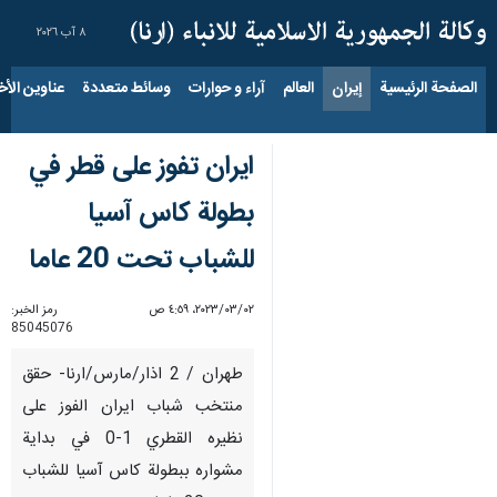
٨ آب ٢٠٢٦
الصفحة الرئيسية
إيران
العالم
آراء و حوارات
وسائط متعددة
عناوين الأخب
ايران تفوز على قطر في
بطولة كاس آسيا
للشباب تحت 20 عاما
٠٢‏/٠٣‏/٢٠٢٣، ٤:٥٩ ص
رمز الخبر:
85045076
طهران / 2 اذار/مارس/ارنا- حقق
منتخب شباب ايران الفوز على
نظيره القطري 1-0 في بداية
مشواره ببطولة كاس آسيا للشباب