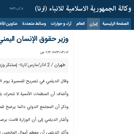
٨ آب ٢٠٢٦
الصفحة الرئيسية
إيران
العالم
آراء و حوارات
وسائط متعددة
عناوين الأخب
وزير حقوق الإنسان اليمن
٠٢‏/٠٣‏/٢٠٢٣، ٦:٢٢ ص
طهران / 2 اذار/مارس/ارنا- إستنكر وزير حقوق الإنسان اليمني علي الديلمي جرائم العدوان السعودي بحق المدنيين في المناطق الحدودية بصعدة والصمت الدولي تجاه هذه الجرائم.
وقال الديلمي في تصريح للمسيرة يوم ا
وأضاف أن المنظمات الأممية لا تتحرك با
وذكر أن المجتمع الدولي دائما يرضخ للم
وأشار الديلمي إلى أن الوزارة قامت برصد
وأكد الديلمي أن معظم أموال المانحين تذ