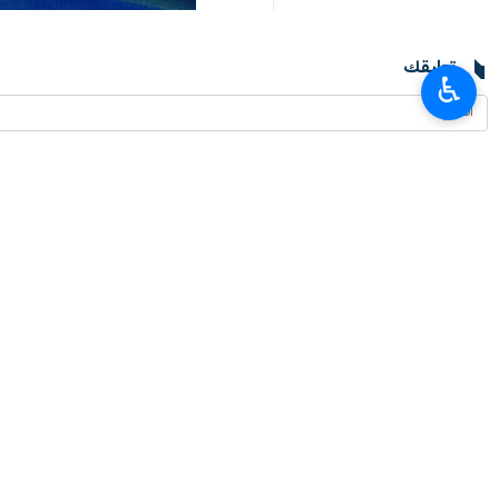
تعليقك
♿︎
أحدث الأخبار
محافظ البنك المركزي الايراني: تصريحات وزير الخزانة الأمريكي بشأن الاقتصاد ال
٢٠٢٦-٠٨-٠٧ ٢٣:٣٢