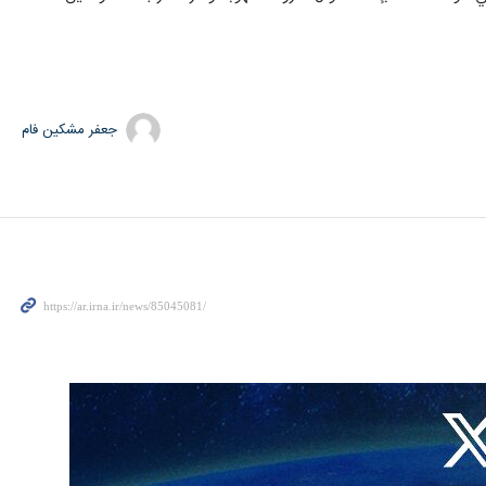
جعفر مشکین فام