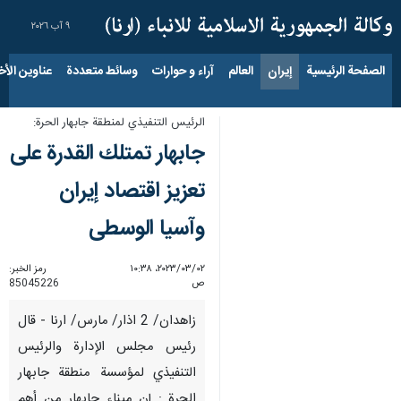
٩ آب ٢٠٢٦
الصفحة الرئيسية
إيران
العالم
آراء و حوارات
وسائط متعددة
عناوين الأخب
الرئيس التنفيذي لمنطقة جابهار الحرة:
جابهار تمتلك القدرة على
تعزيز اقتصاد إيران
وآسيا الوسطى
٠٢‏/٠٣‏/٢٠٢٣، ١٠:٣٨
رمز الخبر:
ص
85045226
زاهدان/ 2 اذار/ مارس/ ارنا - قال
رئيس مجلس الإدارة والرئيس
التنفيذي لمؤسسة منطقة جابهار
الحرة : إن ميناء جابهار من أهم