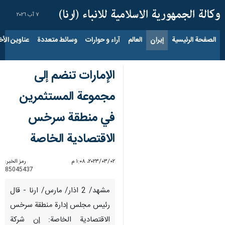
٧ آب ٢٠٢٦
الصفحة الرئيسية
إيران
العالم
آراء و حوارات
وسائط متعددة
عناوين الأخب
الإمارات تنضم إلى
مجموعة المستثمرين
في منطقة سرخس
الاقتصادية الخاصة
٠٢‏/٠٣‏/٢٠٢٣، ١:٠٨ م
رمز الخبر:
85045437
مشهد/ 2 اذار/ مارس/ ارنا - قال
رئيس مجلس إدارة منطقة سرخس
الاقتصادية الخاصة: إن شركة