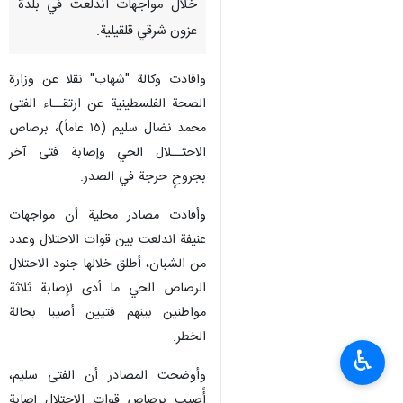
خلال مواجهات اندلعت في بلدة
عزون شرقي قلقيلية.
وافادت وكالة "شهاب" نقلا عن وزارة
الصحة الفلسطينية عن ارتقــاء الفتى
محمد نضال سليم (١٥ عاماً)، برصاص
الاحتــلال الحي وإصابة فتى آخر
بجروحٍ حرجة في الصدر.
وأفادت مصادر محلية أن مواجهات
عنيفة اندلعت بين قوات الاحتلال وعدد
من الشبان، أطلق خلالها جنود الاحتلال
الرصاص الحي ما أدى لإصابة ثلاثة
مواطنين بينهم فتيين أصيبا بحالة
الخطر.
♿︎
وأوضحت المصادر أن الفتى سليم،
أًصيب برصاص قوات الاحتلال إصابة