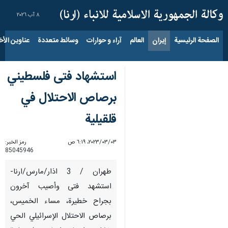
٨ آب ٢٠٢٦
الصفحة الرئيسية
إيران
العالم
آراء و حوارات
وسائط متعددة
عناوين الأخب
استشهاد فتى فلسطيني
برصاص الاحتلال في
قلقيلية
٠٣‏/٠٣‏/٢٠٢٣، ٦:١٩ ص
رمز الخبر:
85045946
طهران / 3 اذار/مارس/ارنا-
استشهد فتى وأصيب آخرون
بجراح خطيرة، مساء الخميس،
برصاص الاحتلال الإسرائيلي الحي