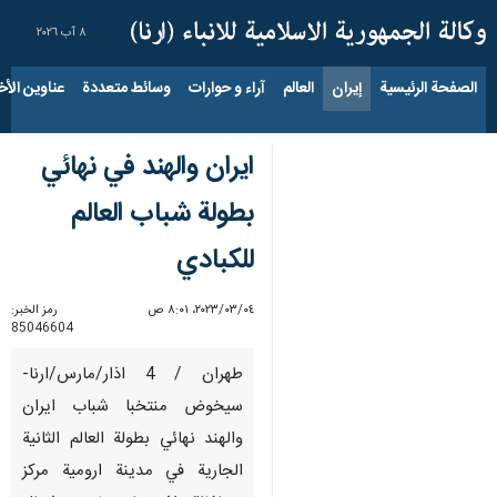
٨ آب ٢٠٢٦
الصفحة الرئيسية
إيران
العالم
آراء و حوارات
وسائط متعددة
عناوين الأخب
ايران والهند في نهائي
بطولة شباب العالم
للكبادي
٠٤‏/٠٣‏/٢٠٢٣، ٨:٠١ ص
رمز الخبر:
85046604
طهران / 4 اذار/مارس/ارنا-
سيخوض منتخبا شباب ايران
والهند نهائي بطولة العالم الثانية
الجارية في مدينة ارومية مركز