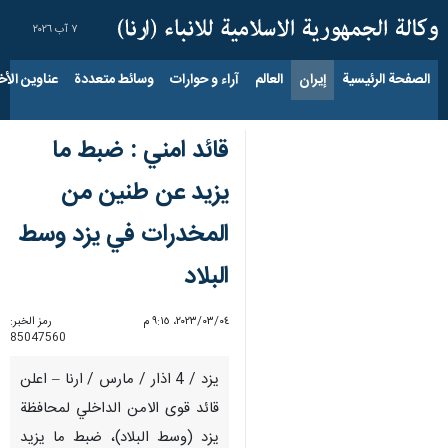
٧ آب ٢٠٢٦
الصفحة الرئيسية
إيران
العالم
آراء و حوارات
وسائط متعددة
عناوين الأخب
قائد امني : ضبط ما
يزيد عن طنين من
المخدرات في يزد وسط
البلاد
٠٤‏/٠٣‏/٢٠٢٣، ٩:١٥ م
رمز الخبر:
85047560
يزد / 4 اذار / مارس / ارنا – اعلن
قائد قوى الامن الداخلي لمحافظة
يزد (وسط البلاد)، ضبط ما يزيد