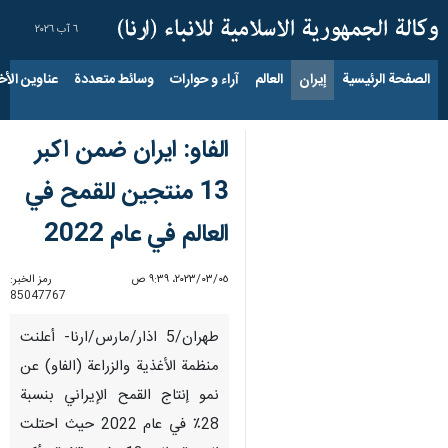
٦ آب ٢٠٢٦
الصفحة الرئيسية
إيران
العالم
آراء و حوارات
وسائط متعددة
عناوين الأخب
الفاو: ايران ضمن اكبر
13 منتجين للقمح في
العالم في عام 2022
٠٥‏/٠٣‏/٢٠٢٣، ٩:٣٩ ص
رمز الخبر:
85047767
طهران/5 اذار/مارس/ارنا- أعلنت
منظمة الأغذية والزراعة (الفاو) عن
نمو إنتاج القمح الإيراني بنسبة
28٪ في عام 2022 حيث احتلت