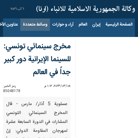
٦ آب ٢٠٢٦
الصفحة الرئيسية
إيران
العالم
آراء و حوارات
وسائط متعددة
عناوين الأخب
مخرج سينمائي تونسي:
للسينما الإيرانية دور كبير
جداً في العالم
٠٥‏/٠٣‏/٢٠٢٣، ١:١٢ م
رمز الخبر:
85048178
عسلوية 5 آذار/ مارس - قال
المخرج السينمائي التونسي
المشارك في الدورة السابعة عشرة
لمهرجان المقاومة الدولي: إنّ