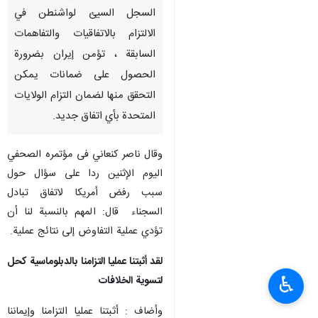
السجل السيئ لواشنطن في
الالتزام بالاتفاقيات والتفاهمات
السابقة ، تؤمن إيران بضرورة
الحصول على ضمانات يمكن
التحقق منها لضمان التزام الولايات
المتحدة بأي اتفاق جديد.
وقال ناصر كنعاني فی مؤتمره الصحفي
الیوم الإثنین ردا على سؤال حول
سبب رفض أمريكا لاتفاق تبادل
السجناء قال: المهم بالنسبة لنا أن
تؤدي عملية التفاوض إلى نتائج عملية.
لقد أثبتنا عمليا التزامنا بالدبلوماسية كحل
♿︎
لتسوية الخلافات
وأضاف : أثبتنا عمليا التزامنا وإيماننا