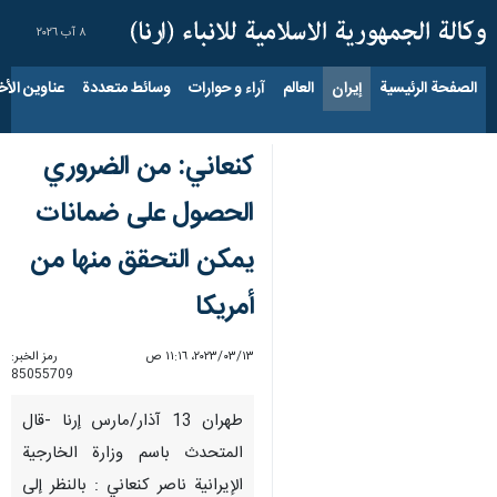
٨ آب ٢٠٢٦
الصفحة الرئيسية
إيران
العالم
آراء و حوارات
وسائط متعددة
عناوين الأخب
كنعاني: من الضروري
الحصول على ضمانات
يمكن التحقق منها من
أمريكا
١٣‏/٠٣‏/٢٠٢٣، ١١:١٦ ص
رمز الخبر:
85055709
طهران 13 آذار/مارس إرنا -قال
المتحدث باسم وزارة الخارجية
الإیرانیة ناصر کنعاني : بالنظر إلى