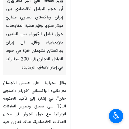
وزير الطاقة "علي أكبر محرابيان"
أن حجم التبادل الاقتصادي بين
إيران وباكستان يساوي ملياري
دولار سنويا وقيّم عملية المفاوضات
حول تبادل الكهرباء بين البلدين
بالإيجابية، وقال: ان إيران
وباكستان تشهدان قفزة في حجم
التبادل التجاري إلى 200 ميغاواط
في إطار الاتفاقية الجديدة.
وقال محرابيان على هامش الاجتماع
مع نظیره الباكستاني "خورام داستجير
خان"، في إشارة إلى تأكيد الحكومة
الـ13 على تعميق وتطوير العلاقات
♿︎
الإيرانية مع دول الجوار: في مجال
العلاقات الاقتصادية، هناك تعاون جيد