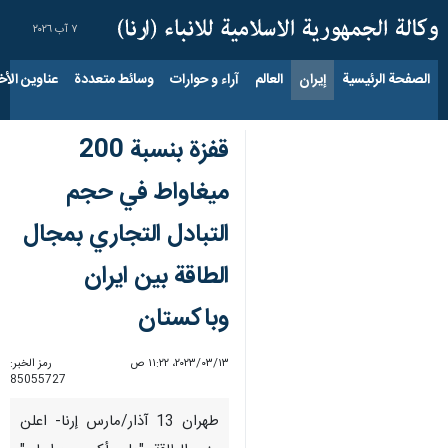
٧ آب ٢٠٢٦
الصفحة الرئيسية
إيران
العالم
آراء و حوارات
وسائط متعددة
عناوين الأخب
قفزة بنسبة 200
ميغاواط في حجم
التبادل التجاري بمجال
الطاقة بين ايران
وباكستان
١٣‏/٠٣‏/٢٠٢٣، ١١:٢٢ ص
رمز الخبر:
85055727
طهران 13 آذار/مارس إرنا- اعلن