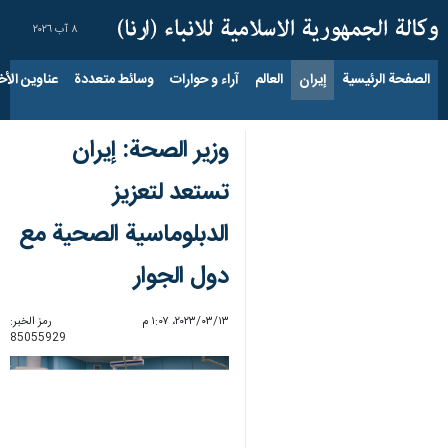
٨ آب ٢٠٢٦
الصفحة الرئيسية
إيران
العالم
آراء و حوارات
وسائط متعددة
عناوين الأخب
وزیر الصحة: إيران
تستعد لتعزيز
الدبلوماسية الصحية مع
دول الجوار
١٣‏/٠٣‏/٢٠٢٣، ١:٠٧ م
رمز الخبر:
85055929