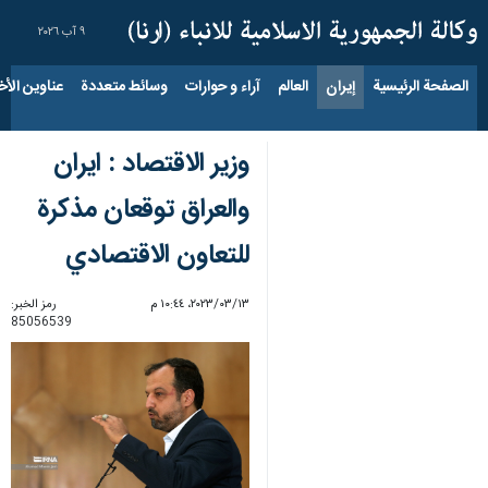
٩ آب ٢٠٢٦
الصفحة الرئيسية
إيران
العالم
آراء و حوارات
وسائط متعددة
عناوين الأخب
وزير الاقتصاد : ايران
والعراق توقعان مذكرة
للتعاون الاقتصادي
١٣‏/٠٣‏/٢٠٢٣، ١٠:٤٤ م
رمز الخبر:
85056539