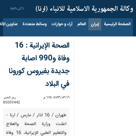
٦ آب ٢٠٢٦
الصفحة الرئيسية
إيران
العالم
آراء و حوارات
وسائط متعددة
عناوين الأخب
الصحة الإيرانية : 16
وفاة و990 اصابة
جديدة بفيروس كورونا
في البلاد
١٦‏/٠٣‏/٢٠٢٣، ٦:٢٥ م
رمز الخبر:
85059442
طهران / 16 اذار / مارس / ارنا -
اعلنت وزارة الصحة والعلاج
والتعليم الطبي الإيرانية، 16 وفاة