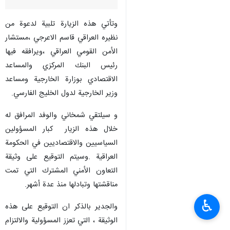
طهران 19 آذار/مارس اإرنا - غادر
ممثل قائد الثورة الإسلامية وأمين
المجلس الأعلى للأمن القومي
الإيراني الأدميرال علي شمخاني
اليوم متوجها الى العاصمة العراقية
بغداد.
وتأتي هذه الزيارة تلبية لدعوة من
نظيره العراقي قاسم الاعرجي ،مستشار
الأمن القومي العراقي ،ويرافقه فيها
رئيس البنك المركزي والمساعد
الاقتصادي بوزارة الخارجية ومساعد
وزير الخارجية لدول الخليج الفارسي.
و سيلتقي شمخاني والوفد المرافق له
♿︎
خلال هذه الزيار كبار المسؤولين
السياسيين والاقتصاديين في الحكومة