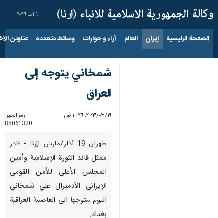
٦ آب ٢٠٢٦
الصفحة الرئيسية
إيران
العالم
آراء و حوارات
وسائط متعددة
عناوين الأخب
شمخاني يتوجه إلى
العراق
١٩‏/٠٣‏/٢٠٢٣، ١٠:٢٦ ص
رمز الخبر:
85061320