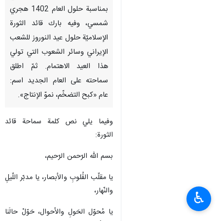
بمناسبة حلول العام 1402 هجري
شمسي، وفيه بارك قائد الثورة
الإسلاميّة حلول عيد النوروز للشعب
الإيراني وسائر الشعوب التي تولي
هذا العيد الاهتمام. ثمّ اطلق
سماحته على العام الجديد اسم:
عام «كبح التضخّم، نموّ الإنتاج».
وفيما يلي نص كلمة سماحة قائد
الثورة:
بسم اللّه الرّحمن الرّحیم،
یا مقلّب القُلوبِ والأبصار، یا مدبّر اللّیلِ
والنّهار،
♿︎
یا مُحوّل الحَولِ والأحوال، حَوّلْ حالَنا