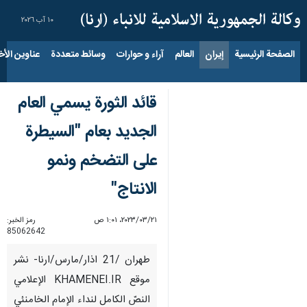
١٠ آب ٢٠٢٦
الصفحة الرئيسية
إيران
العالم
آراء و حوارات
وسائط متعددة
عناوين الأخب
قائد الثورة يسمي العام
الجديد بعام "السيطرة
على التضخم ونمو
الانتاج"
٢١‏/٠٣‏/٢٠٢٣، ١:٠١ ص
رمز الخبر:
85062642
طهران /21 اذار/مارس/ارنا- نشر
موقع KHAMENEI.IR الإعلامي
النصّ الكامل لنداء الإمام الخامنئي