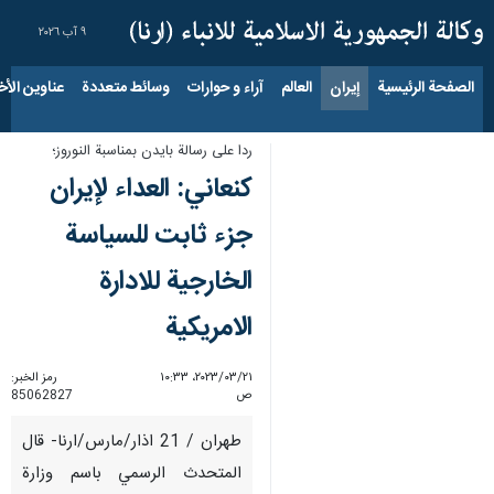
٩ آب ٢٠٢٦
الصفحة الرئيسية
إيران
العالم
آراء و حوارات
وسائط متعددة
عناوين الأخب
ردا على رسالة بايدن بمناسبة النوروز؛
کنعاني: العداء لإيران
جزء ثابت للسياسة
الخارجية للادارة
الامريكية
٢١‏/٠٣‏/٢٠٢٣، ١٠:٣٣
رمز الخبر:
ص
85062827
طهران / 21 اذار/مارس/ارنا- قال
المتحدث الرسمي باسم وزارة