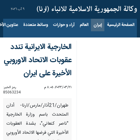
٩ آب ٢٠٢٦
الصفحة الرئيسية
إيران
العالم
آراء و حوارات
وسائط متعددة
عناوين الأخب
الخارجية الايرانية تندد
عقوبات الاتحاد الاوروبي
الأخيرة علی ایران
٢١‏/٠٣‏/٢٠٢٣، ٨:٠٥ م
رمز الخبر:
85063234
طهران/21أذار/مارس/ارنا- أدان
المتحدث باسم وزارة الخارجية
"ناصر كنعاني"، بشدة العقوبات
الأخيرة التي فرضها الاتحاد الأوروبي