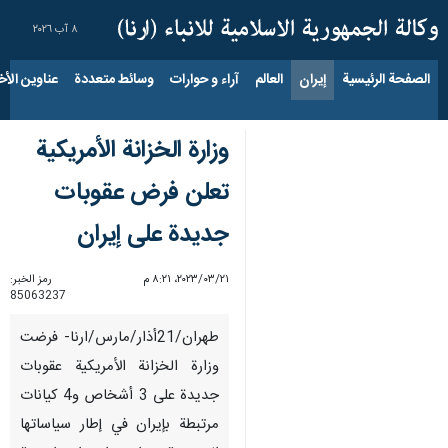
٨ آب ٢٠٢٦
الصفحة الرئيسية
إيران
العالم
آراء و حوارات
وسائط متعددة
عناوين الأخب
وزارة الخزانة الأمريكية
تعلن فرض عقوبات
جديدة على إيران
٢١‏/٠٣‏/٢٠٢٣، ٨:٢١ م
رمز الخبر:
85063237
طهران/21أذار/مارس/ارنا- فرضت
وزارة الخزانة الأمريكية عقوبات
جديدة على 3 أشخاص و4 كيانات
مرتبطة بإيران في إطار سياساتها