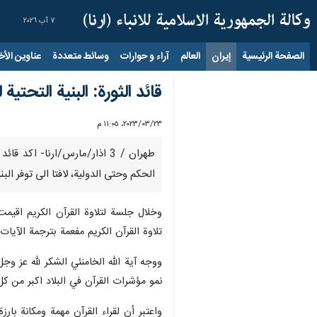
٧ آب ٢٠٢٦
الصفحة الرئيسية
إيران
العالم
آراء و حوارات
وسائط متعددة
عناوين الأخب
قائد الثورة: البنية التحتية 
٢٣‏/٠٣‏/٢٠٢٣، ١١:٠٥ م
طهران / 3 اذار/مارس/ارنا- ا
الحكم وحتى الدولية، لافتا الى توفر البنية
وخلال جلسة لتلاوة القرآن الكريم اقيم
تلاوة القرآن الكريم مفعمة بترجمة الآيا
ووجه آية الله الخامنئي الشكر لله عز وجل
نمو مؤشرات القرآن في البلاد اكبر من ك
واعتبر أن لقراء القرآن مهمة ومكانة با