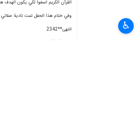
القرآن الكريم اسعوا لكي يكون الهدف هو 
وفي ختام هذا الحفل تمت تادية صلاتي الم
♿︎
انتهى**2342
إيران
ثقافة و فن
٠ Persons
سمات
شهر رمضان
إيران
قائد الثورة الاسلامية
القران الكريم