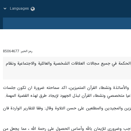
رمز الخبر:
85064677
تدبير والحكمة في جميع مجالات العلاقات الشخصية والعائلية والاجتماعية ونظام
ء والأساتذة ونشطاء القرآن المتميزين، اكد سماحته ضرورة ان تكون جلسات
 داعيا متخصصي ونشطاء القرآن لبذل الجهود لإيجاد طرق لهذه القضية المهمة.
ميزين والمجيدين والمطلعين على حسن التلاوة وقال: وفقا للتقارير الواردة فان
مر واجب وضروري للإيمان بالله وأساس الحصول على رحمة الله ، مما يجعل من