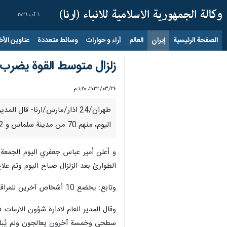
٦ آب ٢٠٢٦
الصفحة الرئيسية
إيران
العالم
آراء و حوارات
وسائط متعددة
عناوين الأخب
زلزال متوسط القوة يضرب مدي
٢٤‏/٠٣‏/٢٠٢٣، ١:٢٠ م
اليوم، منهم 70 من مدينة سلماس و 12 شخصا من مدينة خوي.
الطوارئ بعد الزلزال صباح اليوم وتم علاج 60 شخصًا وغادروا المستش
وتابع: يخضع 10 أشخاص آخرين للمراقبة بسبب إصابات سطحية وسيخرجون من المستشفى في غضون ساعات قليلة.
سطحي وخمسة آخرون يعالجون ولم يُبلغ