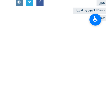
زلزال
محافظة اذربيجان الغربية
♿︎
طهران
أخبار ذات صلة
زلزال بقوة 5 درجات يهزّ مدينة خوي شمال غربي البلاد
ارومية / 16 اذار / مارس / ارنا – تعرضت مدينة خوي الواقعة بشمال محافظة اذربايجان الغربية (شمال…
محافظ أذربيجان الغربية: 9 آلاف و 250 وحدة سكنية تضررت جراء زلزال خوي
أرومية / 2 شباط/ارنا- أشار محافظ أذربيجان الغربية محمد صادق معتمديان إلى استمرار عملية تقييم…