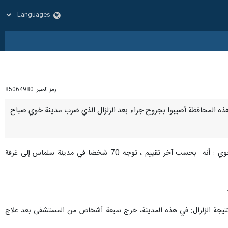
رمز الخبر:
85064980
ال المدير العام لادارة شؤون الازمات في محافظة أذربايجان الغربية: إن 82 شخصا من هذه المحافظة أصيبوا بجروح جراء بعد الزلزال الذي ضرب مدينة خوي صباح
و أعلن أمير عباس جعفري الیوم الجمعة ، في تصريح لمراسل" إرنا"حول الإحصاءات المتعلقة بضحايا زلزال اليوم في خوي : أنه بحسب آخر تقييم ، توجه 70 شخصًا في مدينة سلماس إلى غرفة
افظة أذربايجان الغربية في إشارة إلى إصابة 12 شخصًا في مدينة خوي نتيجة الزلزال: في هذه المدينة، خرج سبعة أشخاص من المستشفى بعد علاج