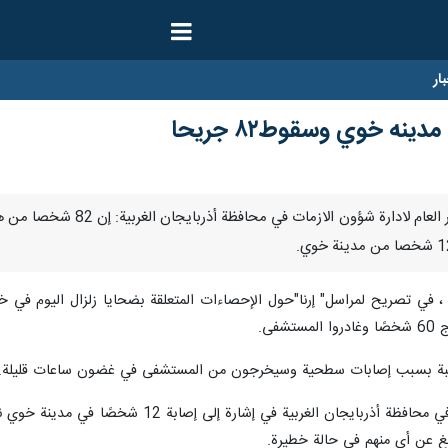
ار
نه خوي وسقوط٨٢ جريحا
طهران/24 اذار/مارس/ارنا- ق
فى.
وقال المدير العام لادارة شؤون الازمات في مح
 عن أي منهم في حالة خطيرة.