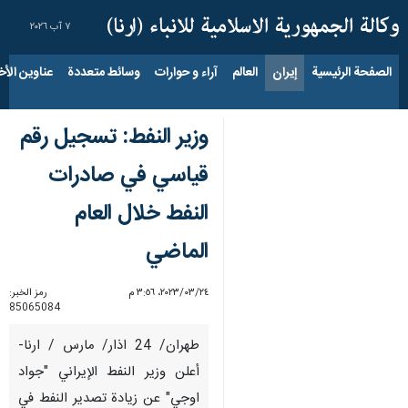
٧ آب ٢٠٢٦
الصفحة الرئيسية
إيران
العالم
آراء و حوارات
وسائط متعددة
عناوين الأخب
وزير النفط: تسجيل رقم
قياسي في صادرات
النفط خلال العام
الماضي
٢٤‏/٠٣‏/٢٠٢٣، ٣:٥٦ م
رمز الخبر:
85065084
طهران/ 24 اذار/ مارس / ارنا-
أعلن وزير النفط الإيراني "جواد
اوجي" عن زيادة تصدير النفط في